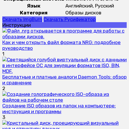
Язык
Английский, Русский
Категория
Образы дисков
Скачать ImgBurn
Скачать Русификатор
Инструкции
Как и чем открыть файл формата NRG: подробное
руководство
1
Бесплатные и платные аналоги Daemon Tools: обзор
и сравнение
2
Создание ISO образов из папок на компьютере:
инструкция и программы
3